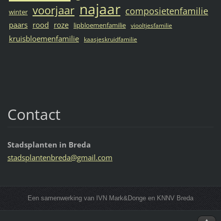
najaar
voorjaar
composietenfamilie
winter
paars
rood
roze
lipbloemenfamilie
viooltjesfamilie
kruisbloemenfamilie
kaasjeskruidfamilie
Contact
Stadsplanten in Breda
stadspla
ntenbred
a@gmail.
com
Een samenwerking van IVN Mark&Donge en KNNV Breda