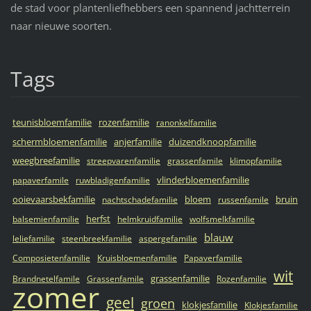
de stad voor plantenliefhebbers een spannend jachtterrein
naar nieuwe soorten.
Tags
teunisbloemfamilie
rozenfamilie
ranonkelfamilie
schermbloemenfamilie
anjerfamilie
duizendknoopfamilie
weegbreefamilie
streepvarenfamilie
grassenfamile
klimopfamilie
vlinderbloemenfamilie
papaverfamile
ruwbladigenfamilie
ooievaarsbekfamilie
bloem
bruin
nachtschadefamilie
russenfamile
herfst
balsemienfamilie
helmkruidfamilie
wolfsmelkfamilie
blauw
leliefamilie
steenbreekfamilie
aspergefamilie
Composietenfamilie
Kruisbloemenfamilie
Papaverfamilie
wit
grassenfamilie
Brandnetelfamile
Grassenfamile
Rozenfamilie
zomer
geel
groen
klokjesfamilie
Klokjesfamilie