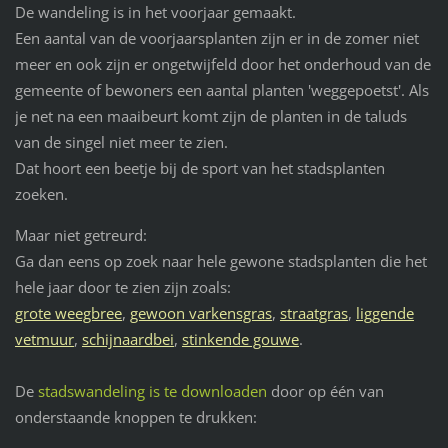
De wandeling is in het voorjaar gemaakt.
Een aantal van de voorjaarsplanten zijn er in de zomer niet
meer en ook zijn er ongetwijfeld door het onderhoud van de
gemeente of bewoners een aantal planten 'weggepoetst'. Als
je net na een maaibeurt komt zijn de planten in de taluds
van de singel niet meer te zien.
Dat hoort een beetje bij de sport van het stadsplanten
zoeken.
Maar niet getreurd:
Ga dan eens op zoek naar hele gewone stadsplanten die het
hele jaar door te zien zijn zoals:
grote weegbree
,
gewoon varkensgras
,
straatgras
,
liggende
vetmuur
,
schijnaardbei
,
stinkende gouwe
.
De
stadswandeling is te downloaden
door op één van
onderstaande knoppen te drukken: