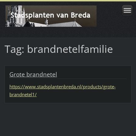
Tag: brandnetelfamilie
Grote brandnetel
https://www.stadsplantenbreda.nl/products/grote-
brandnetel1/