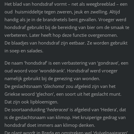
Het blad van hondsdraf vormt – net als weegbreeblad – een
oud huismiddeltje tegen zweren, jeuk en zwelling. Altijd
handig als je in de brandnetels bent gevallen. Vroeger werd
hondsdraf gebruikt bij de bereiding van bier om de smaak te
verbeteren. Later heeft hop deze functie overgenomen.
De blaadjes van hondsdraf zijn eetbaar. Ze worden gebruikt
in soep en salades.
De naam ‘hondsdraf’ is een verbastering van ‘gondrave’, een
oud woord voor ‘wonddrank’. Hondsdraf werd vroeger
namelijk gebruikt bij de genezing van wonden.
De geslachtsnaam ‘
Glechoma
’ zou afgeleid zijn van het
Griekse woord ‘glechon’, een soort uit het geslacht munt.
Dat zijn ook lipbloemigen.
De soortaanduiding ‘
hederacea
’ is afgeleid van ‘Hedera’, dat
is de geslachtsnaam van klimop. Het kruiperige gedrag van
hondsdraf doet immers aan klimop denken.
De plant wordt in Breda en omstreken wel ‘duívelnaaigaren’