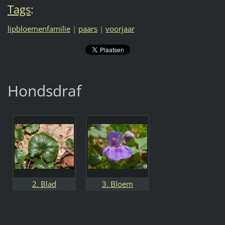
Tags
:
lipbloemenfamilie
|
paars
|
voorjaar
Hondsdraf
2. Blad
3. Bloem